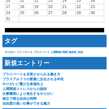
10
11
12
13
14
15
16
17
18
19
20
21
22
23
24
25
26
27
28
29
30
31
タグ
やりがい
フリーランス
プライベート
人間関係
時間
独自性
自由
新規エントリー
プライベートを充実させられる働き方
プラスアルファの要素に左右される年収
やりがいに繋がる単価向上
人間関係ストレスからの脱却
仕事獲得により発生するやりがい
独立で得る自由な時間
自由度の高い仕事ができる魅力