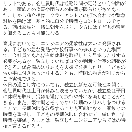
リットである。会社員時代は通勤時間や定時という制約が
あり、家族との食事や団らんの時間が限られがちであっ
た。しかし独立後は、クライアントとの打ち合わせや緊急
対応を除けば、基本的に自分で時間をコントロールでき
る。朝は家族と一緒に朝食を取り、夕方には子どもの帰宅
を迎えることも可能になる。
育児においても、エンジニアの柔軟性は大いに発揮され
る。子どもの急な発熱や学校行事への参加といった場面
で、会社員であれば有給休暇を取得したり早退したりする
必要があるが、独立していれば自分の判断で仕事の調整が
できる。保育園の送り迎えを夫婦で分担したり、子どもの
習い事に付き添ったりすることも、時間の融通が利くから
こそ実現できる。
休日の過ごし方についても、独立は新たな可能性を開く。
会社員時代は土日が休みと決まっていたが、独立後は平日
に休暇を取り、混雑を避けて旅行や外出を楽しむことがで
きる。また、繁忙期とそうでない時期のメリハリをつける
ことで、長期休暇を取得することも可能になる。家族との
時間を重視し、子どもの長期休暇に合わせて一緒に過ごす
時間を確保することは、独立したエンジニアならではの特
権と言えるだろう。