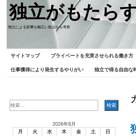
Skip
独立がもたら
to
content
独立による影響を幅広い観点から考察
サイトマップ
プライベートを充実させられる働き方
仕事獲得により発生するやりがい
独立で得る自由な
検
索:
2026年8月
月
火
水
木
金
土
日